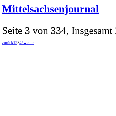
Mittelsachsenjournal
Seite 3 von 334, Insgesamt
zurück
1
2
3
4
5
weiter