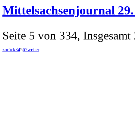
Mittelsachsenjournal 29
Seite 5 von 334, Insgesamt
zurück
3
4
5
6
7
weiter