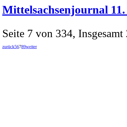
Mittelsachsenjournal 11
Seite 7 von 334, Insgesamt
zurück
5
6
7
8
9
weiter