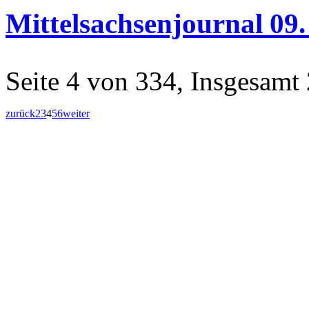
Mittelsachsenjournal 09.
Seite 4 von 334, Insgesamt
zurück
2
3
4
5
6
weiter