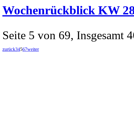
Wochenrückblick KW 2
Seite 5 von 69, Insgesamt 4
zurück
3
4
5
6
7
weiter