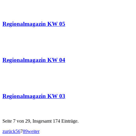
02.02.2020
Regionalmagazin KW 05
26.01.2020
Regionalmagazin KW 04
12.01.2020
Regionalmagazin KW 03
Seite 7 von 29, Insgesamt 174 Einträge.
zurück
5
6
7
8
9
weiter