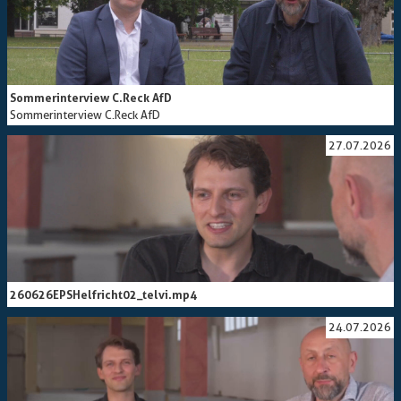
Sommerinterview C.Reck AfD
Sommerinterview C.Reck AfD
27.07.2026
260626EPSHelfricht02_telvi.mp4
24.07.2026